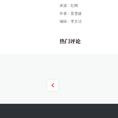
来源：红网
作者：姜雯婕
编辑：李文洁