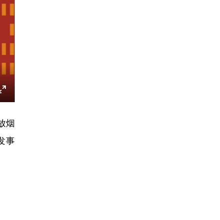
E
n
放烟
t
发事
e
r
f
u
l
l