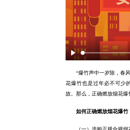
P
l
“爆竹声中一岁除，春
a
花爆竹也是过年必不可少
y
故。那么，正确燃放烟花爆
如何正确燃放烟花爆竹
（一）选购正规合规烟