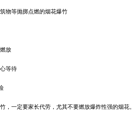
建筑物等抛掷点燃的烟花爆竹
法燃放
耐心等待
险
爆竹，一定要家长代劳，尤其不要燃放爆炸性强的烟花。