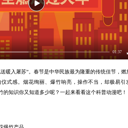
P
l
a
y
01:37
风送暖入屠苏”。春节是中华民族最为隆重的传统佳节，燃
的仪式感。烟花绚丽、爆竹响亮，操作不当，却极易引
竹的知识你又知道多少呢？一起来看看这个科普动漫吧！
花爆竹产品