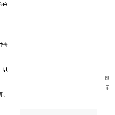
会给
冲击
，以
耳、