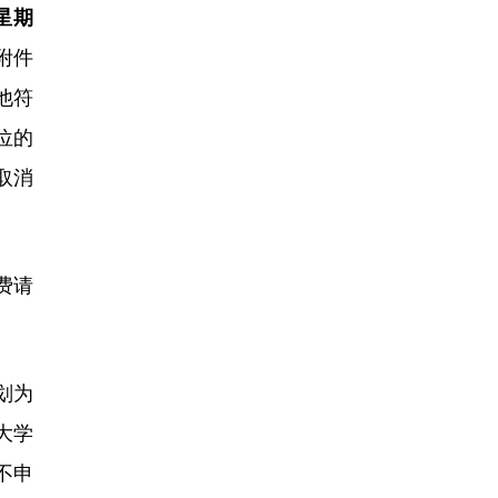
星期
附件
他符
位的
取消
费请
划为
与大学
不申